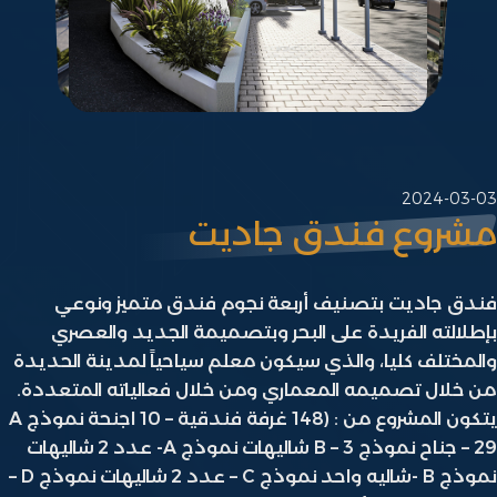
2024
وع فندق جاديت
اديت بتصنيف أربعة نجوم فندق متميز ونوعي
ته الفريدة على البحر وبتصميمة الجديد والعصري
لف كليا، والذي سيكون معلم سياحياً لمدينة الحديدة
ل تصميمه المعماري ومن خلال فعالياته المتعددة.
يتكون المشروع من : (148 غرفة فندقية – 10 اجنحة نموذج A
– 29 جناح نموذج B – 3 شاليهات نموذج A- عدد 2 شاليهات
نموذج B -شاليه واحد نموذج C – عدد 2 شاليهات نموذج D –